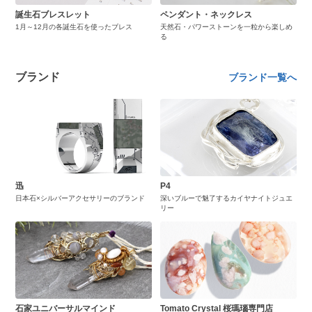
誕生石ブレスレット
ペンダント・ネックレス
1月～12月の各誕生石を使ったブレス
天然石・パワーストーンを一粒から楽しめ
る
ブランド
ブランド一覧へ
迅
P4
日本石×シルバーアクセサリーのブランド
深いブルーで魅了するカイヤナイトジュエ
リー
石家ユニバーサルマインド
Tomato Crystal 桜瑪瑙専門店