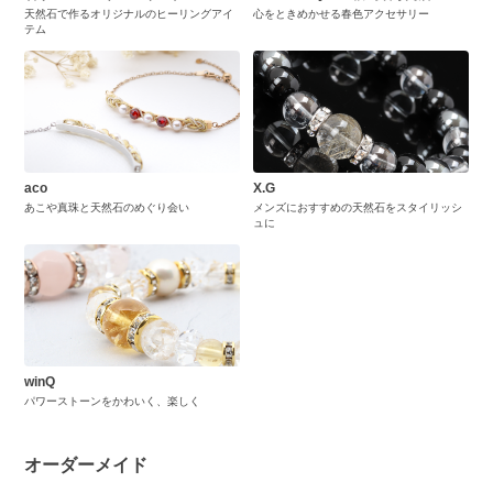
天然石で作るオリジナルのヒーリングアイ
心をときめかせる春色アクセサリー
テム
aco
X.G
あこや真珠と天然石のめぐり会い
メンズにおすすめの天然石をスタイリッシ
ュに
winQ
パワーストーンをかわいく、楽しく
オーダーメイド