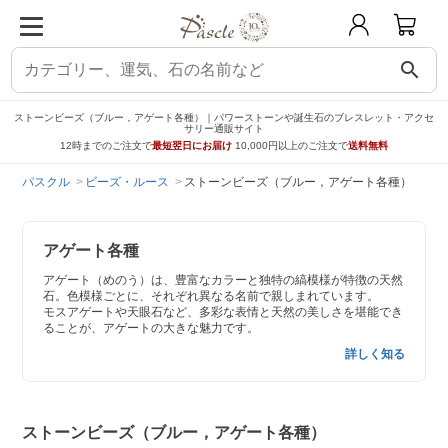
search
ストーンビーズ（ブルー，アゲート各種）｜パワーストーンや誕生石のブレスレット・アクセ
サリー通販サイト
12時までのご注文で
最短翌日にお届け
10,000円以上のご注文で
送料無料
パスクル
ビーズ・ルース
ストーンビーズ（ブルー，アゲート各種）
アゲート各種
アゲート（めのう）は、豊富なカラーと独特の縞模様が特徴の天然
石。色模様ごとに、それぞれ異なる名前で親しまれています。
モスアゲートや天眼石など、多彩な表情と天然の美しさを堪能でき
ることが、アゲートの大きな魅力です。
詳しく知る
ストーンビーズ（ブルー，アゲート各種）