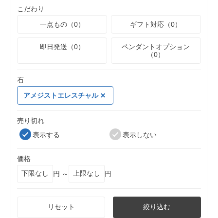
こだわり
一点もの（0）
ギフト対応（0）
即日発送（0）
ペンダントオプション
（0）
石
アメジストエレスチャル
売り切れ
表示する
表示しない
価格
円 ～
円
リセット
絞り込む