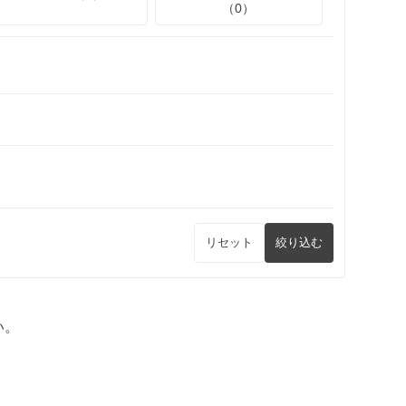
（0）
リセット
絞り込む
い。