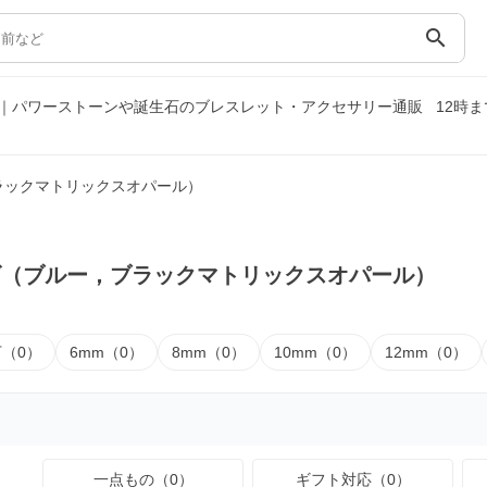
search
｜パワーストーンや誕生石のブレスレット・アクセサリー通販
12時
ラックマトリックスオパール）
ズ（ブルー，ブラックマトリックスオパール）
下（0）
6mm（0）
8mm（0）
10mm（0）
12mm（0）
一点もの（0）
ギフト対応（0）