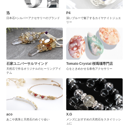
迅
P4
日本石×シルバーアクセサリーのブランド
深いブルーで魅了するカイヤナイトジュエ
リー
石家ユニバーサルマインド
Tomato Crystal 桜瑪瑙専門店
天然石で作るオリジナルのヒーリングアイ
心をときめかせる春色アクセサリー
テム
aco
X.G
あこや真珠と天然石のめぐり会い
メンズにおすすめの天然石をスタイリッシ
ュに