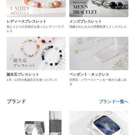
レディースブレスレット
メンズブレスレット
色とりどりの天然石を使ったレディースブ
洗練された大人の雰囲気漂うメンズブレス
レス
誕生石ブレスレット
ペンダント・ネックレス
1月～12月の各誕生石を使ったブレス
天然石・パワーストーンを一粒から楽しめ
る
ブランド
ブランド一覧へ