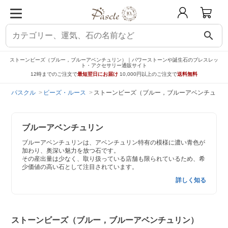
search
ストーンビーズ（ブルー，ブルーアベンチュリン）｜パワーストーンや誕生石のブレスレッ
ト・アクセサリー通販サイト
12時までのご注文で
最短翌日にお届け
10,000円以上のご注文で
送料無料
パスクル
ビーズ・ルース
ストーンビーズ（ブルー，ブルーアベンチュリン
ブルーアベンチュリン
ブルーアベンチュリンは、アベンチュリン特有の模様に濃い青色が
加わり、奥深い魅力を放つ石です。
その産出量は少なく、取り扱っている店舗も限られているため、希
少価値の高い石として注目されています。
詳しく知る
ストーンビーズ（ブルー，ブルーアベンチュリン）