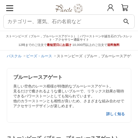
search
ストーンビーズ（ブルー，ブルーレースアゲート）｜パワーストーンや誕生石のブレスレッ
ト・アクセサリー通販サイト
12時までのご注文で
最短翌日にお届け
10,000円以上のご注文で
送料無料
パスクル
ビーズ・ルース
ストーンビーズ（ブルー，ブルーレースアゲート
ブルーレースアゲート
美しい空色のレース模様が特徴的なブルーレースアゲート。
見るだけで癒されるような優しいブルーで、リラックス効果が期待
できるパワーストーンとしても知られています。
他のカラーストーンとも相性が良いため、さまざまな組み合わせで
アクセサリーデザインが楽しめます。
詳しく知る