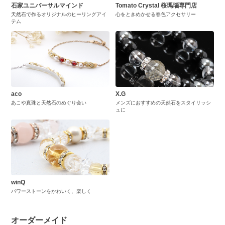
石家ユニバーサルマインド
Tomato Crystal 桜瑪瑙専門店
天然石で作るオリジナルのヒーリングアイ
心をときめかせる春色アクセサリー
テム
aco
X.G
あこや真珠と天然石のめぐり会い
メンズにおすすめの天然石をスタイリッシ
ュに
winQ
パワーストーンをかわいく、楽しく
オーダーメイド