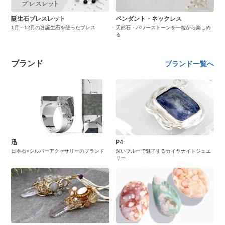
誕生石ブレスレット
ペンダント・ネックレス
1月～12月の各誕生石を使ったブレス
天然石・パワーストーンを一粒から楽しめ
る
ブランド
ブランド一覧へ
迅
P4
日本石×シルバーアクセサリーのブランド
深いブルーで魅了するカイヤナイトジュエ
リー