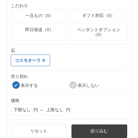
こだわり
一点もの（0）
ギフト対応（0）
即日発送（0）
ペンダントオプション
（0）
石
コスモオーラ
売り切れ
表示する
表示しない
価格
円 ～
円
リセット
絞り込む