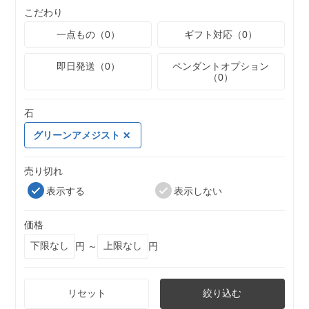
こだわり
一点もの（0）
ギフト対応（0）
即日発送（0）
ペンダントオプション
（0）
石
グリーンアメジスト
売り切れ
表示する
表示しない
価格
円 ～
円
リセット
絞り込む