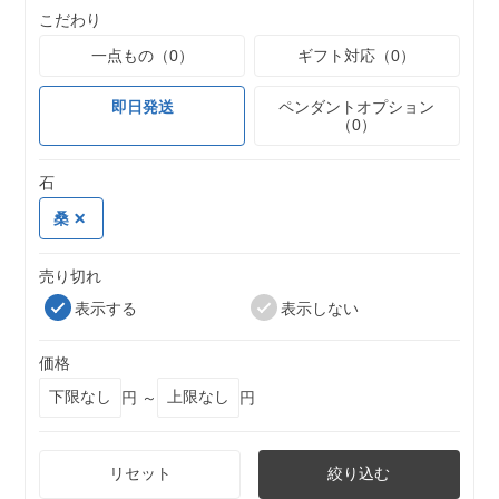
こだわり
一点もの（0）
ギフト対応（0）
即日発送
ペンダントオプション
（0）
石
桑
売り切れ
表示する
表示しない
価格
円 ～
円
リセット
絞り込む