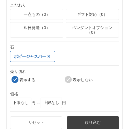
こだわり
一点もの（0）
ギフト対応（0）
即日発送（0）
ペンダントオプション
（0）
石
ポピージャスパー
売り切れ
表示する
表示しない
価格
円 ～
円
リセット
絞り込む