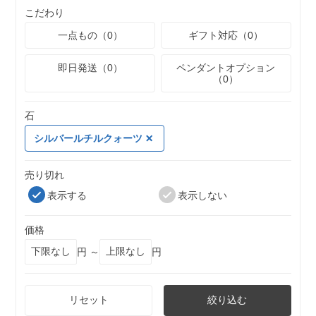
こだわり
一点もの（0）
ギフト対応（0）
即日発送（0）
ペンダントオプション
（0）
石
シルバールチルクォーツ
売り切れ
表示する
表示しない
価格
円 ～
円
リセット
絞り込む