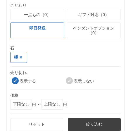
こだわり
一点もの（0）
ギフト対応（0）
即日発送
ペンダントオプション
（0）
石
欅
売り切れ
表示する
表示しない
価格
円 ～
円
リセット
絞り込む