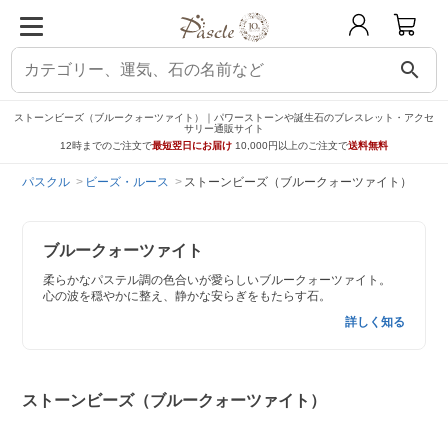
search
ストーンビーズ（ブルークォーツァイト）｜パワーストーンや誕生石のブレスレット・アクセ
サリー通販サイト
12時までのご注文で
最短翌日にお届け
10,000円以上のご注文で
送料無料
パスクル
ビーズ・ルース
ストーンビーズ（ブルークォーツァイト）
ブルークォーツァイト
柔らかなパステル調の色合いが愛らしいブルークォーツァイト。
心の波を穏やかに整え、静かな安らぎをもたらす石。
詳しく知る
ストーンビーズ（ブルークォーツァイト）