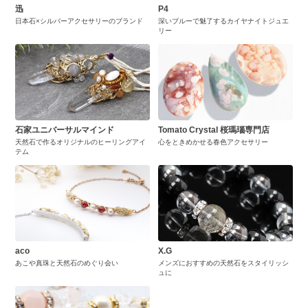
迅
P4
日本石×シルバーアクセサリーのブランド
深いブルーで魅了するカイヤナイトジュエ
リー
石家ユニバーサルマインド
Tomato Crystal 桜瑪瑙専門店
天然石で作るオリジナルのヒーリングアイ
心をときめかせる春色アクセサリー
テム
aco
X.G
あこや真珠と天然石のめぐり会い
メンズにおすすめの天然石をスタイリッシ
ュに