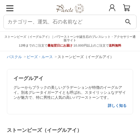
search
ストーンビーズ（イーグルアイ）｜パワーストーンや誕生石のブレスレット・アクセサリー通
販サイト
12時までのご注文で
最短翌日にお届け
10,000円以上のご注文で
送料無料
パスクル
ビーズ・ルース
ストーンビーズ（イーグルアイ）
イーグルアイ
グレーからブラックの美しいグラデーションが特徴のイーグルア
イ。別名グレータイガーアイとも呼ばれ、スタイリッシュなデザイ
ンが魅力で、特に男性に人気の高いパワーストーンです。
詳しく知る
ストーンビーズ（イーグルアイ）