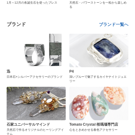
1月～12月の各誕生石を使ったブレス
天然石・パワーストーンを一粒から楽しめ
る
ブランド
ブランド一覧へ
迅
P4
日本石×シルバーアクセサリーのブランド
深いブルーで魅了するカイヤナイトジュエ
リー
石家ユニバーサルマインド
Tomato Crystal 桜瑪瑙専門店
天然石で作るオリジナルのヒーリングアイ
心をときめかせる春色アクセサリー
テム