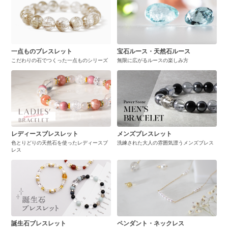
一点ものブレスレット
宝石ルース・天然石ルース
こだわりの石でつくった一点ものシリーズ
無限に広がるルースの楽しみ方
レディースブレスレット
メンズブレスレット
色とりどりの天然石を使ったレディースブ
洗練された大人の雰囲気漂うメンズブレス
レス
誕生石ブレスレット
ペンダント・ネックレス