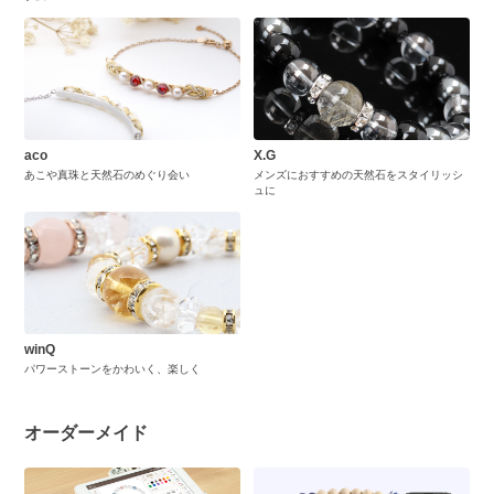
aco
X.G
あこや真珠と天然石のめぐり会い
メンズにおすすめの天然石をスタイリッシ
ュに
winQ
パワーストーンをかわいく、楽しく
オーダーメイド