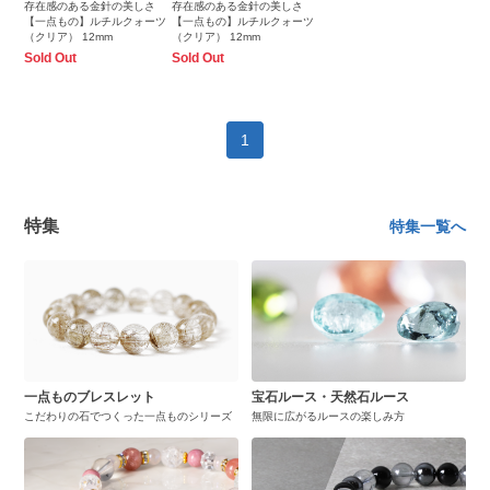
存在感のある金針の美しさ
存在感のある金針の美しさ
【一点もの】ルチルクォーツ
【一点もの】ルチルクォーツ
（クリア） 12mm
（クリア） 12mm
Sold Out
Sold Out
1
特集
特集一覧へ
一点ものブレスレット
宝石ルース・天然石ルース
こだわりの石でつくった一点ものシリーズ
無限に広がるルースの楽しみ方