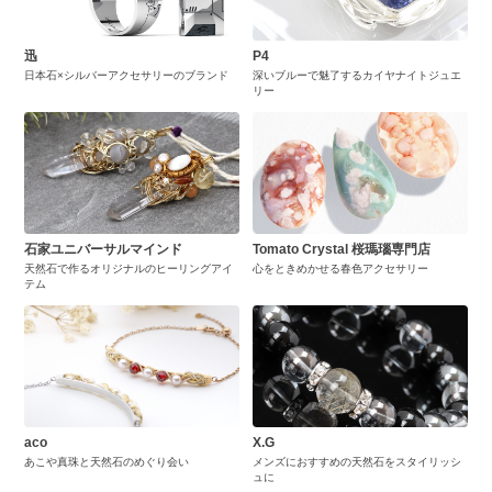
迅
P4
日本石×シルバーアクセサリーのブランド
深いブルーで魅了するカイヤナイトジュエ
リー
石家ユニバーサルマインド
Tomato Crystal 桜瑪瑙専門店
天然石で作るオリジナルのヒーリングアイ
心をときめかせる春色アクセサリー
テム
aco
X.G
あこや真珠と天然石のめぐり会い
メンズにおすすめの天然石をスタイリッシ
ュに