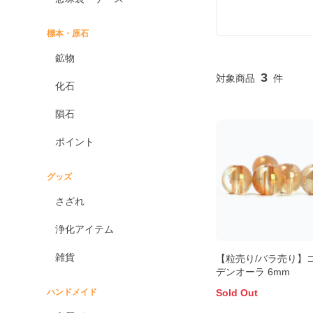
標本・原石
鉱物
3
化石
隕石
ポイント
グッズ
さざれ
浄化アイテム
雑貨
【粒売り/バラ売り】
デンオーラ 6mm
ハンドメイド
Sold Out