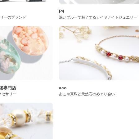
P4
サリーのブランド
深いブルーで魅了するカイヤナイトジュエリー
桜瑪瑙専門店
aco
クセサリー
あこや真珠と天然石のめぐり会い