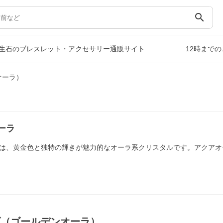
search
生石のブレスレット・アクセサリー通販サイト
12時まで
オーラ）
ーラ
は、黄金色と独特の輝きが魅力的なオーラ系クリスタルです。アクアオ
ズ（ゴールデンオーラ）