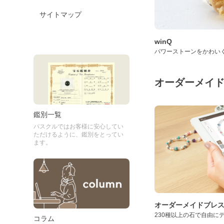
サイトマップ
winQ
パワーストーンをかわい
オーダーメイ
鑑別一覧
パスクルではお客様に安心してい
ただけるように、鑑別をとってい
ます。
オーダーメイドブレ
230種以上の石で自由に
コラム