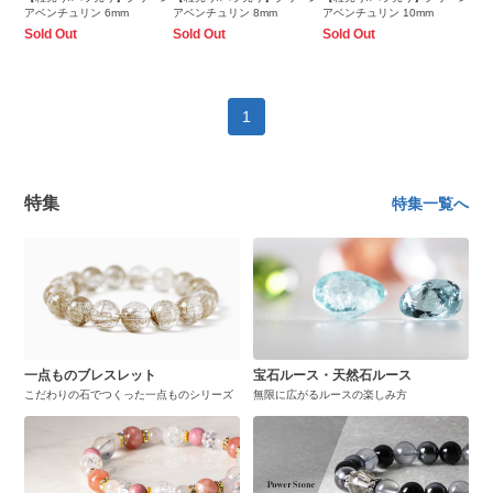
アベンチュリン 6mm
アベンチュリン 8mm
アベンチュリン 10mm
Sold Out
Sold Out
Sold Out
1
特集
特集一覧へ
一点ものブレスレット
宝石ルース・天然石ルース
こだわりの石でつくった一点ものシリーズ
無限に広がるルースの楽しみ方