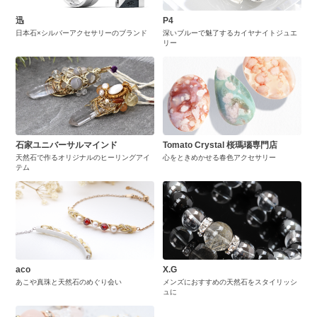
迅
P4
日本石×シルバーアクセサリーのブランド
深いブルーで魅了するカイヤナイトジュエ
リー
石家ユニバーサルマインド
Tomato Crystal 桜瑪瑙専門店
天然石で作るオリジナルのヒーリングアイ
心をときめかせる春色アクセサリー
テム
aco
X.G
あこや真珠と天然石のめぐり会い
メンズにおすすめの天然石をスタイリッシ
ュに