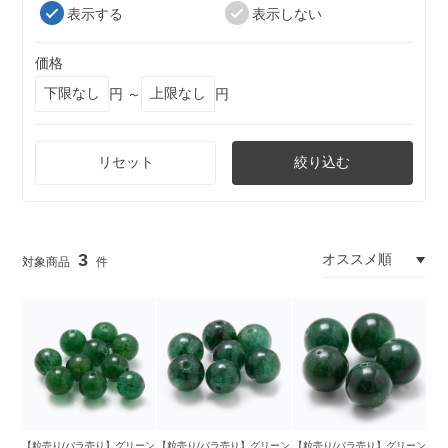
表示する
表示しない
価格
円 ～
円
リセット
絞り込む
3
【粒売り/バラ売り】グリーン
【粒売り/バラ売り】グリーン
【粒売り/バラ売り】グリーン