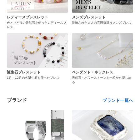
レディースブレスレット
メンズブレスレット
色とりどりの天然石を使ったレディースブ
洗練された大人の雰囲気漂うメンズブレス
レス
誕生石ブレスレット
ペンダント・ネックレス
1月～12月の各誕生石を使ったブレス
天然石・パワーストーンを一粒から楽しめ
る
ブランド
ブランド一覧へ