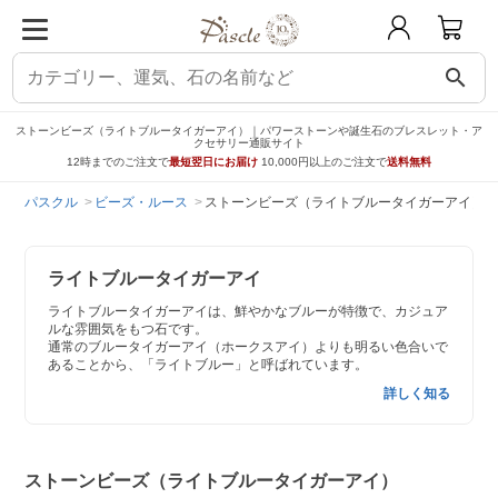
search
ストーンビーズ（ライトブルータイガーアイ）｜パワーストーンや誕生石のブレスレット・ア
クセサリー通販サイト
12時までのご注文で
最短翌日にお届け
10,000円以上のご注文で
送料無料
パスクル
ビーズ・ルース
ストーンビーズ（ライトブルータイガーアイ）
ライトブルータイガーアイ
ライトブルータイガーアイは、鮮やかなブルーが特徴で、カジュア
ルな雰囲気をもつ石です。
通常のブルータイガーアイ（ホークスアイ）よりも明るい色合いで
あることから、「ライトブルー」と呼ばれています。
詳しく知る
ストーンビーズ（ライトブルータイガーアイ）