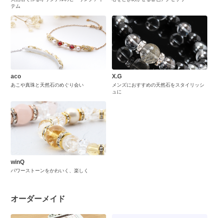
テム
aco
X.G
あこや真珠と天然石のめぐり会い
メンズにおすすめの天然石をスタイリッシ
ュに
winQ
パワーストーンをかわいく、楽しく
オーダーメイド