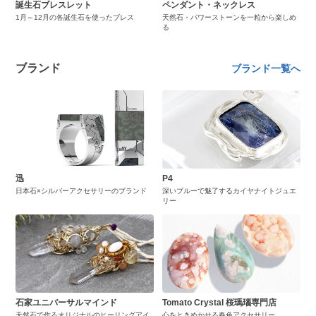
誕生石ブレスレット
ペンダント・ネックレス
1月～12月の各誕生石を使ったブレス
天然石・パワーストーンを一粒から楽しめ
る
ブランド
ブランド一覧へ
迅
P4
日本石×シルバーアクセサリーのブランド
深いブルーで魅了するカイヤナイトジュエ
リー
石家ユニバーサルマインド
Tomato Crystal 桜瑪瑙専門店
天然石で作るオリジナルのヒーリングアイ
心をときめかせる春色アクセサリー