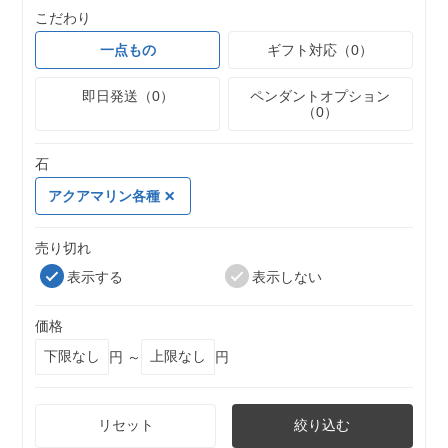
こだわり
一点もの
ギフト対応（0）
即日発送（0）
ペンダントオプション
（0）
石
アクアマリン各種
売り切れ
表示する
表示しない
価格
円 ～
円
リセット
絞り込む