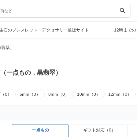
search
生石のブレスレット・アクセサリー通販サイト
12時まで
黒翡翠）
ズ（一点もの，黒翡翠）
下（0）
6mm（0）
8mm（0）
10mm（0）
12mm（0）
一点もの
ギフト対応（0）