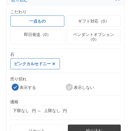
絞り込む
こだわり
一点もの
ギフト対応（0）
即日発送（0）
ペンダントオプション
（0）
石
ピンクカルセドニー
売り切れ
表示する
表示しない
価格
円 ～
円
リセット
絞り込む