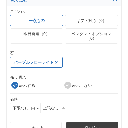
絞り込む
こだわり
一点もの
ギフト対応（0）
即日発送（0）
ペンダントオプション
（0）
石
パープルフローライト
売り切れ
表示する
表示しない
価格
円 ～
円
リセット
絞り込む