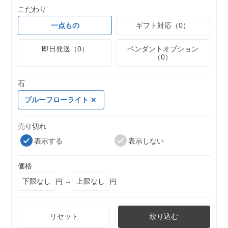
こだわり
一点もの
ギフト対応（0）
即日発送（0）
ペンダントオプション
（0）
石
ブルーフローライト
売り切れ
表示する
表示しない
価格
円 ～
円
リセット
絞り込む