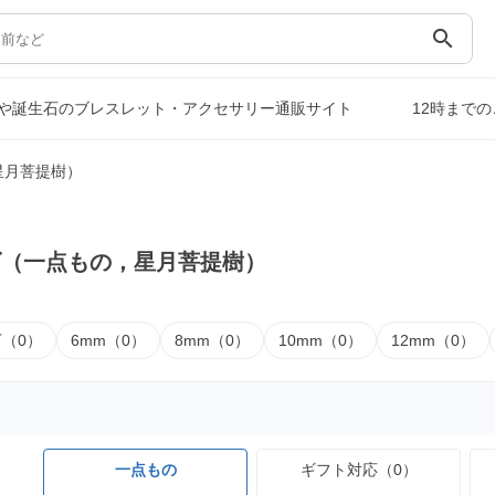
search
や誕生石のブレスレット・アクセサリー通販サイト
12時まで
星月菩提樹）
ズ（一点もの，星月菩提樹）
下（0）
6mm（0）
8mm（0）
10mm（0）
12mm（0）
一点もの
ギフト対応（0）