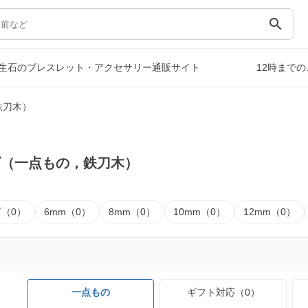
search
生石のブレスレット・アクセサリー通販サイト
12時まで
鉄刀木）
ズ（一点もの，鉄刀木）
下（0）
6mm（0）
8mm（0）
10mm（0）
12mm（0）
一点もの
ギフト対応（0）