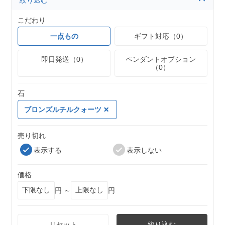
絞り込む
こだわり
一点もの
ギフト対応（0）
即日発送（0）
ペンダントオプション
（0）
石
ブロンズルチルクォーツ
売り切れ
表示する
表示しない
価格
円 ～
円
リセット
絞り込む