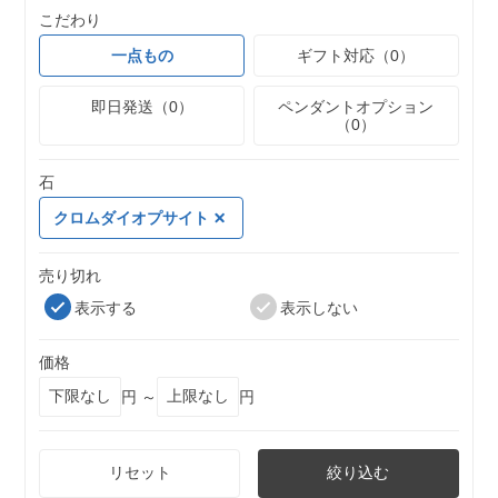
こだわり
一点もの
ギフト対応（0）
即日発送（0）
ペンダントオプション
（0）
石
クロムダイオプサイト
売り切れ
表示する
表示しない
価格
円 ～
円
リセット
絞り込む