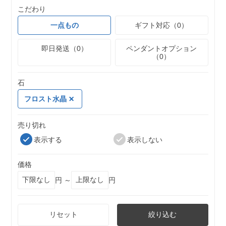
こだわり
一点もの
ギフト対応（0）
即日発送（0）
ペンダントオプション
（0）
石
フロスト水晶
売り切れ
表示する
表示しない
価格
円 ～
円
リセット
絞り込む