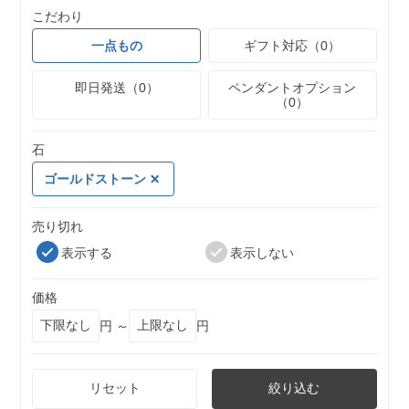
こだわり
一点もの
ギフト対応（0）
即日発送（0）
ペンダントオプション
（0）
石
ゴールドストーン
売り切れ
表示する
表示しない
価格
円 ～
円
リセット
絞り込む