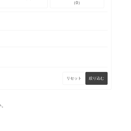
（0）
リセット
絞り込む
い。