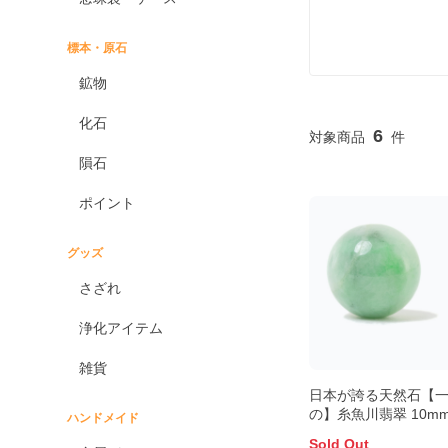
標本・原石
鉱物
化石
6
隕石
ポイント
グッズ
さざれ
浄化アイテム
雑貨
日本が誇る天然石【
の】糸魚川翡翠 10m
ハンドメイド
Sold Out