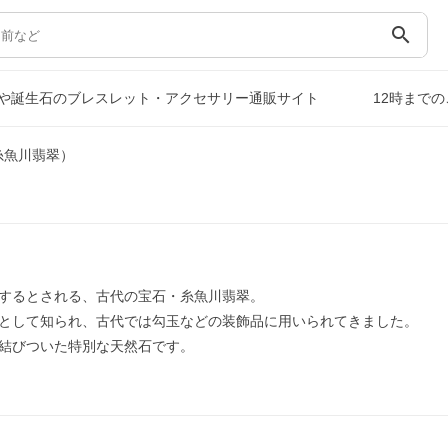
search
や誕生石のブレスレット・アクセサリー通販サイト
12時まで
糸魚川翡翠）
するとされる、古代の宝石・糸魚川翡翠。
として知られ、古代では勾玉などの装飾品に用いられてきました。
結びついた特別な天然石です。