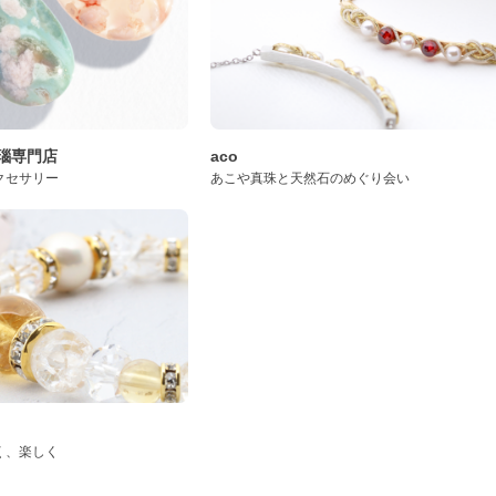
桜瑪瑙専門店
aco
クセサリー
あこや真珠と天然石のめぐり会い
く、楽しく