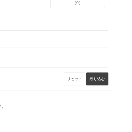
（0）
リセット
絞り込む
い。