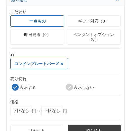
絞り込む
こだわり
一点もの
ギフト対応（0）
即日発送（0）
ペンダントオプション
（0）
石
ロンドンブルートパーズ
売り切れ
表示する
表示しない
価格
円 ～
円
リセット
絞り込む