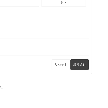
（0）
リセット
絞り込む
い。