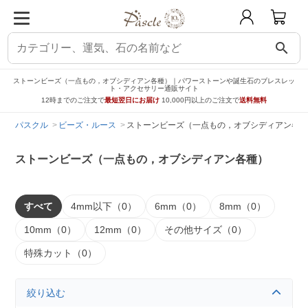
search
ストーンビーズ（一点もの，オブシディアン各種）｜パワーストーンや誕生石のブレスレッ
ト・アクセサリー通販サイト
12時までのご注文で
最短翌日にお届け
10,000円以上のご注文で
送料無料
パスクル
ビーズ・ルース
ストーンビーズ（一点もの，オブシディアン各種
ストーンビーズ（一点もの，オブシディアン各種）
すべて
4mm以下（0）
6mm（0）
8mm（0）
10mm（0）
12mm（0）
その他サイズ（0）
特殊カット（0）
絞り込む