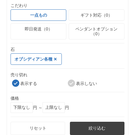
こだわり
一点もの
ギフト対応（0）
即日発送（0）
ペンダントオプション
（0）
石
オブシディアン各種
売り切れ
表示する
表示しない
価格
円 ～
円
リセット
絞り込む