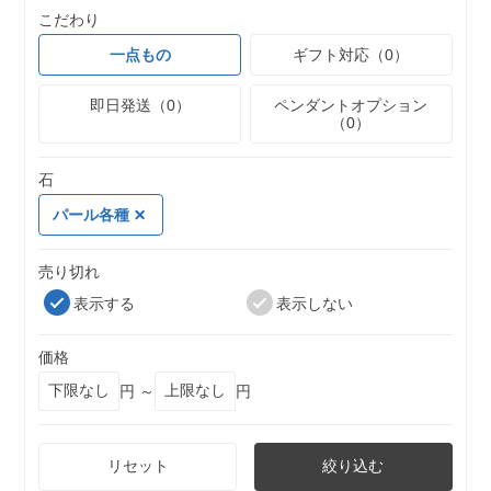
こだわり
一点もの
ギフト対応（0）
即日発送（0）
ペンダントオプション
（0）
石
パール各種
売り切れ
表示する
表示しない
価格
円 ～
円
リセット
絞り込む