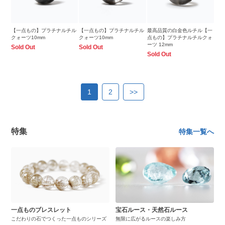
【一点もの】プラチナルチル
【一点もの】プラチナルチル
最高品質の白金色ルチル【一
クォーツ10mm
クォーツ10mm
点もの】プラチナルチルクォ
ーツ 12mm
Sold Out
Sold Out
Sold Out
1
2
>>
特集
特集一覧へ
一点ものブレスレット
宝石ルース・天然石ルース
こだわりの石でつくった一点ものシリーズ
無限に広がるルースの楽しみ方