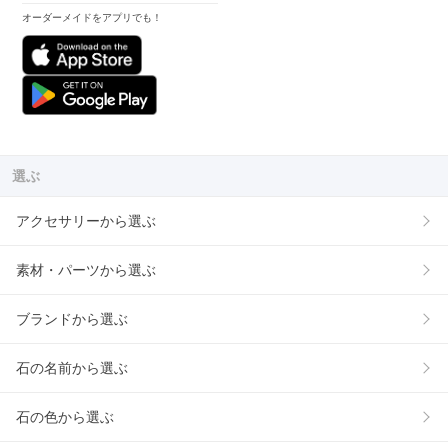
オーダーメイドをアプリでも！
選ぶ
アクセサリーから選ぶ
素材・パーツから選ぶ
ブランドから選ぶ
石の名前から選ぶ
石の色から選ぶ