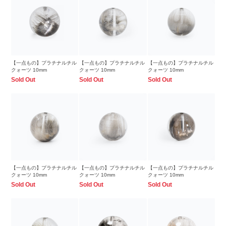
【一点もの】プラチナルチル
【一点もの】プラチナルチル
【一点もの】プラチナルチル
クォーツ 10mm
クォーツ 10mm
クォーツ 10mm
Sold Out
Sold Out
Sold Out
【一点もの】プラチナルチル
【一点もの】プラチナルチル
【一点もの】プラチナルチル
クォーツ 10mm
クォーツ 10mm
クォーツ 10mm
Sold Out
Sold Out
Sold Out