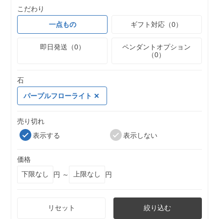
こだわり
一点もの
ギフト対応（0）
即日発送（0）
ペンダントオプション
（0）
石
パープルフローライト
売り切れ
表示する
表示しない
価格
円 ～
円
リセット
絞り込む