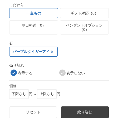
こだわり
一点もの
ギフト対応（0）
即日発送（0）
ペンダントオプション
（0）
石
パープルタイガーアイ
売り切れ
表示する
表示しない
価格
円 ～
円
リセット
絞り込む