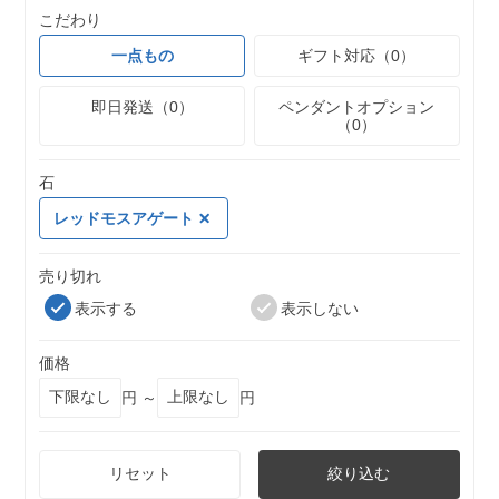
こだわり
一点もの
ギフト対応（0）
即日発送（0）
ペンダントオプション
（0）
石
レッドモスアゲート
売り切れ
表示する
表示しない
価格
円 ～
円
リセット
絞り込む