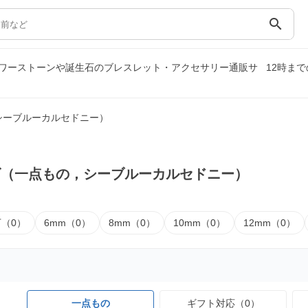
search
ワーストーンや誕生石のブレスレット・アクセサリー通販サ
12時ま
シーブルーカルセドニー）
ズ（一点もの，シーブルーカルセドニー）
下（0）
6mm（0）
8mm（0）
10mm（0）
12mm（0）
一点もの
ギフト対応（0）