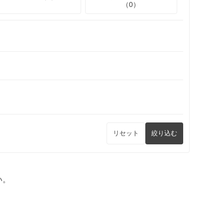
（0）
リセット
絞り込む
い。