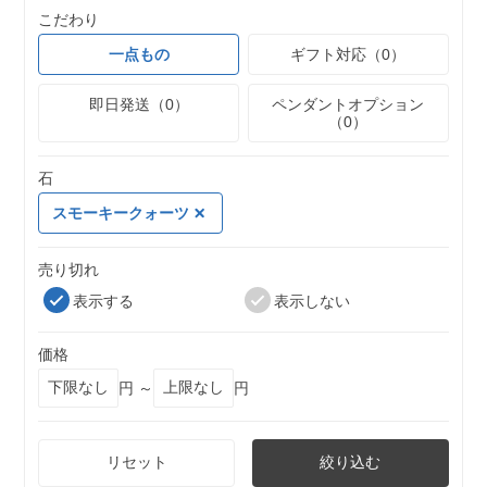
こだわり
一点もの
ギフト対応（0）
即日発送（0）
ペンダントオプション
（0）
石
スモーキークォーツ
売り切れ
表示する
表示しない
価格
円 ～
円
リセット
絞り込む