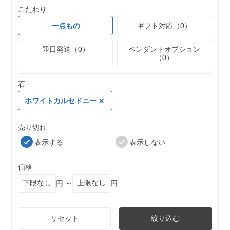
こだわり
一点もの
ギフト対応（0）
即日発送（0）
ペンダントオプション
（0）
石
ホワイトカルセドニー
売り切れ
表示する
表示しない
価格
円 ～
円
リセット
絞り込む