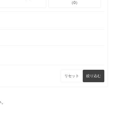
（0）
リセット
絞り込む
い。