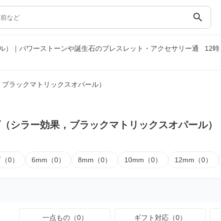
search
ル）｜パワーストーンや誕生石のブレスレット・アクセサリー通
12
，ブラックマトリックスオパール）
ズ（シラー効果，ブラックマトリックスオパール）
下（0）
6mm（0）
8mm（0）
10mm（0）
12mm（0）
一点もの（0）
ギフト対応（0）