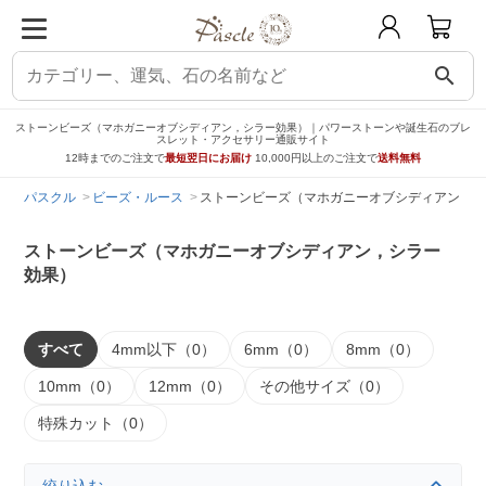
search
ストーンビーズ（マホガニーオブシディアン，シラー効果）｜パワーストーンや誕生石のブレ
スレット・アクセサリー通販サイト
12時までのご注文で
最短翌日にお届け
10,000円以上のご注文で
送料無料
パスクル
ビーズ・ルース
ストーンビーズ（マホガニーオブシディアン，シ
ストーンビーズ（マホガニーオブシディアン，シラー
効果）
すべて
4mm以下（0）
6mm（0）
8mm（0）
10mm（0）
12mm（0）
その他サイズ（0）
特殊カット（0）