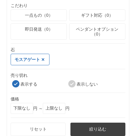
こだわり
一点もの（0）
ギフト対応（0）
即日発送（0）
ペンダントオプション
（0）
石
モスアゲート
売り切れ
表示する
表示しない
価格
円 ～
円
リセット
絞り込む