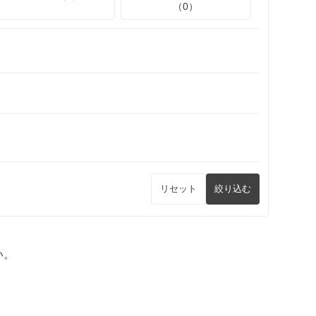
（0）
リセット
絞り込む
い。