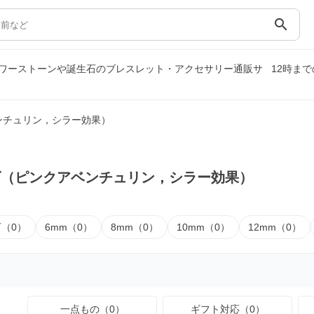
search
ワーストーンや誕生石のブレスレット・アクセサリー通販サ
12時ま
ンチュリン，シラー効果）
ズ（ピンクアベンチュリン，シラー効果）
下（0）
6mm（0）
8mm（0）
10mm（0）
12mm（0）
一点もの（0）
ギフト対応（0）