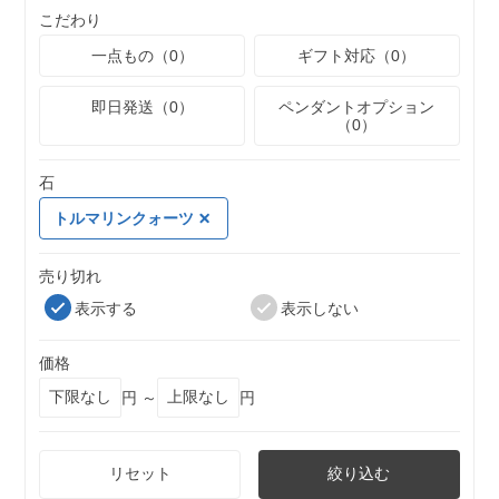
こだわり
一点もの（0）
ギフト対応（0）
即日発送（0）
ペンダントオプション
（0）
石
トルマリンクォーツ
売り切れ
表示する
表示しない
価格
円 ～
円
リセット
絞り込む