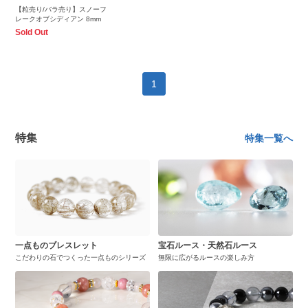
【粒売り/バラ売り】スノーフ
レークオブシディアン 8mm
Sold Out
1
特集
特集一覧へ
一点ものブレスレット
宝石ルース・天然石ルース
こだわりの石でつくった一点ものシリーズ
無限に広がるルースの楽しみ方