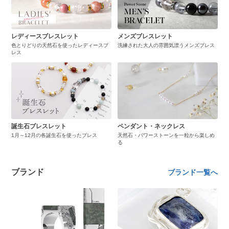
レディースブレスレット
メンズブレスレット
色とりどりの天然石を使ったレディースブ
洗練された大人の雰囲気漂うメンズブレス
レス
誕生石ブレスレット
ペンダント・ネックレス
1月～12月の各誕生石を使ったブレス
天然石・パワーストーンを一粒から楽しめ
る
ブランド
ブランド一覧へ