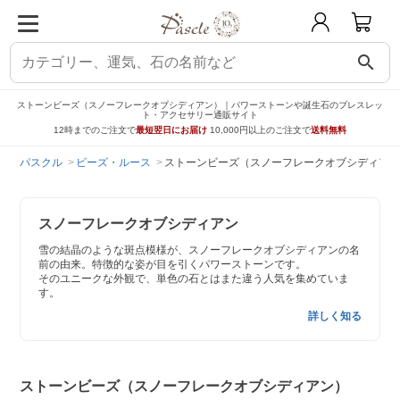
search
ストーンビーズ（スノーフレークオブシディアン）｜パワーストーンや誕生石のブレスレッ
ト・アクセサリー通販サイト
12時までのご注文で
最短翌日にお届け
10,000円以上のご注文で
送料無料
パスクル
ビーズ・ルース
ストーンビーズ（スノーフレークオブシディアン
スノーフレークオブシディアン
雪の結晶のような斑点模様が、スノーフレークオブシディアンの名
前の由来。特徴的な姿が目を引くパワーストーンです。
そのユニークな外観で、単色の石とはまた違う人気を集めていま
す。
詳しく知る
ストーンビーズ（スノーフレークオブシディアン）