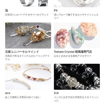
迅
P4
日本石×シルバーアクセサリーのブランド
深いブルーで魅了するカイヤナイトジュエ
リー
石家ユニバーサルマインド
Tomato Crystal 桜瑪瑙専門店
天然石で作るオリジナルのヒーリングアイ
心をときめかせる春色アクセサリー
テム
aco
X.G
あこや真珠と天然石のめぐり会い
メンズにおすすめの天然石をスタイリッシ
ュに