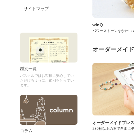
サイトマップ
winQ
パワーストーンをかわい
オーダーメイ
鑑別一覧
パスクルではお客様に安心してい
ただけるように、鑑別をとってい
ます。
オーダーメイドブレ
230種以上の石で自由に
コラム