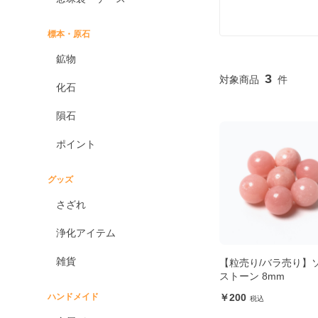
標本・原石
鉱物
3
化石
隕石
ポイント
グッズ
さざれ
浄化アイテム
雑貨
【粒売り/バラ売り】
ストーン 8mm
ハンドメイド
200