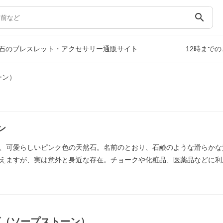
search
石のブレスレット・アクセサリー通販サイト
12時まで
ーン）
ン
、可愛らしいピンク色の天然石。名前のとおり、石鹸のような滑らかな
えますが、実は意外と身近な存在。チョークや化粧品、医薬品などに利
ズ（ソープストーン）