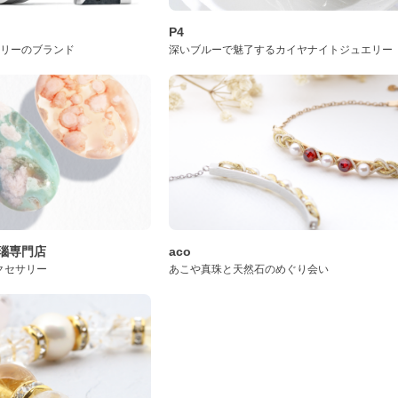
P4
サリーのブランド
深いブルーで魅了するカイヤナイトジュエリー
桜瑪瑙専門店
aco
クセサリー
あこや真珠と天然石のめぐり会い