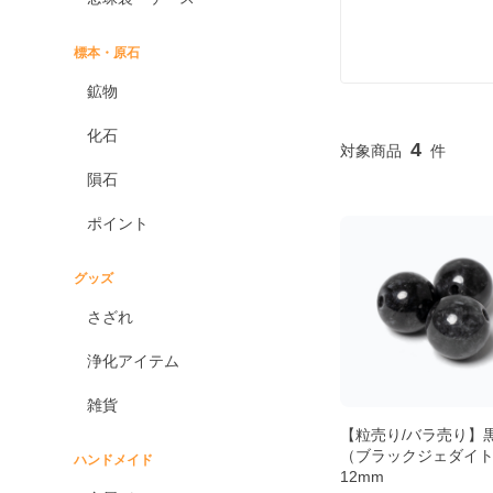
標本・原石
鉱物
化石
4
隕石
ポイント
グッズ
さざれ
浄化アイテム
雑貨
【粒売り/バラ売り】
（ブラックジェダイ
ハンドメイド
12mm