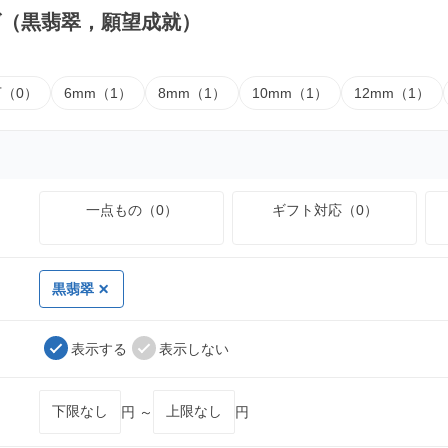
ズ（黒翡翠，願望成就）
下（0）
6mm（1）
8mm（1）
10mm（1）
12mm（1）
一点もの（0）
ギフト対応（0）
黒翡翠
表示する
表示しない
円 ～
円