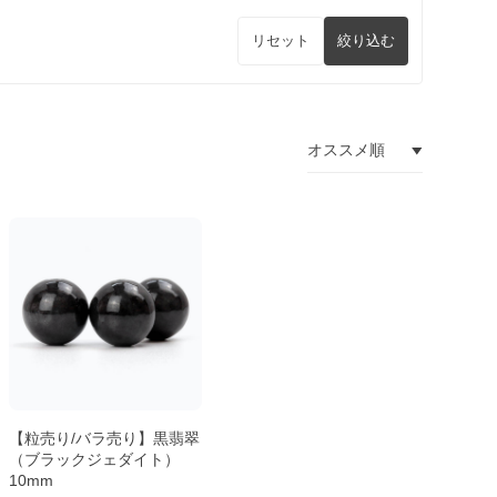
リセット
絞り込む
【粒売り/バラ売り】黒翡翠
（ブラックジェダイト）
10mm