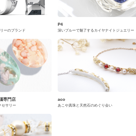
P4
サリーのブランド
深いブルーで魅了するカイヤナイトジュエリー
桜瑪瑙専門店
aco
クセサリー
あこや真珠と天然石のめぐり会い