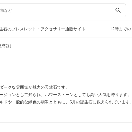
search
生石のブレスレット・アクセサリー通販サイト
12時まで
望成就）
ダークな雰囲気が魅力の天然石です。
ージョンとして知られ、パワーストーンとしても高い人気を誇ります。
ルドや一般的な緑色の翡翠とともに、5月の誕生石に数えられています